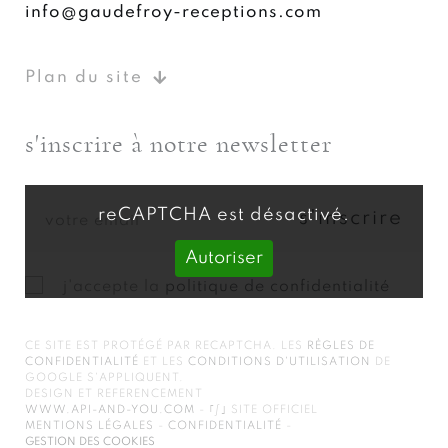
info@gaudefroy-receptions.com
Plan du site
s'inscrire à notre newsletter
reCAPTCHA est désactivé.
Autoriser
j'accepte la
politique de confidentialité
CE SITE EST PROTÉGÉ PAR RECAPTCHA. LES
RÈGLES DE
CONFIDENTIALITÉ
ET LES
CONDITIONS D'UTILISATION
DE
GOOGLE S'APPLIQUENT.
DESIGN ET REFERENCEMENT
WWW.API-AND-YOU.COM
-
｢∫｣ SITE OFFICIEL
MENTIONS LÉGALES
-
CONFIDENTIALITÉ
-
GESTION DES COOKIES