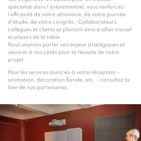
spécialisé dans l’événementiel, vous renforcez
l’efficacité de votre séminaire, de votre journée
d’étude, de votre congrès… Collaborateurs,
collègues et clients se plairont ainsi à allier travail
et plaisirs de la table.
Nous saurons porter vos enjeux stratégiques et
oeuvrer à vos côtés pour la réussite de votre
projet.
Pour les services associés à votre réception –
animation, décoration florale, etc. - consultez la
liste de nos partenaires.