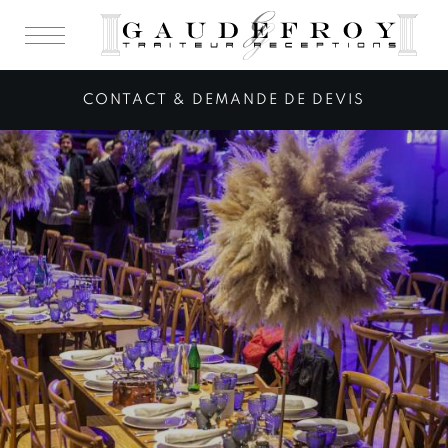
CONTACT & DEMANDE DE DEVIS
Congrès & Séminaire
Réception d'entreprise
Plateau repas
Evènementiel
Apéritifs & Cocktails