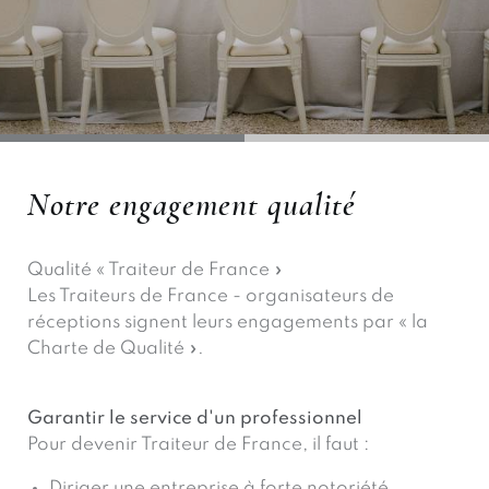
Buffet repas
Mariage sur mesure
Traiteur pâtisserie & épicerie fine
Notre engagement qualité
Boutique en ligne
Le Domaine de la Baratonne au coeur
des Vignes
Qualité « Traiteur de France »
Qui sommes-nous ?
La Villa Brignac
Les Traiteurs de France - organisateurs de
Portrait & Histoire
réceptions signent leurs engagements par « la
Lieux partenaires référencés
Charte de Qualité ».
Garantir le service d'un professionnel
Pour devenir Traiteur de France, il faut :
Diriger une entreprise à forte notoriété