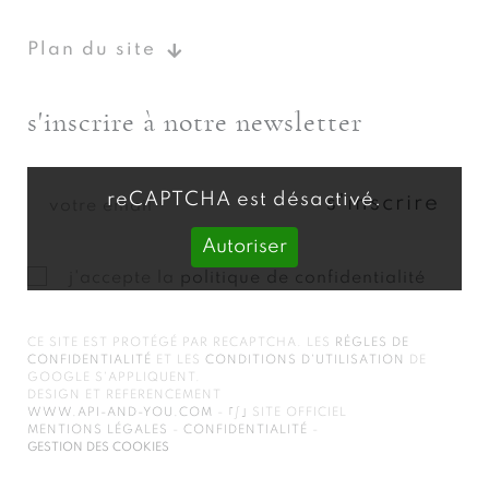
Plan du site
s'inscrire à notre newsletter
reCAPTCHA est désactivé.
Autoriser
j'accepte la
politique de confidentialité
CE SITE EST PROTÉGÉ PAR RECAPTCHA. LES
RÈGLES DE
CONFIDENTIALITÉ
ET LES
CONDITIONS D'UTILISATION
DE
GOOGLE S'APPLIQUENT.
DESIGN ET REFERENCEMENT
WWW.API-AND-YOU.COM
-
｢∫｣ SITE OFFICIEL
MENTIONS LÉGALES
-
CONFIDENTIALITÉ
-
GESTION DES COOKIES