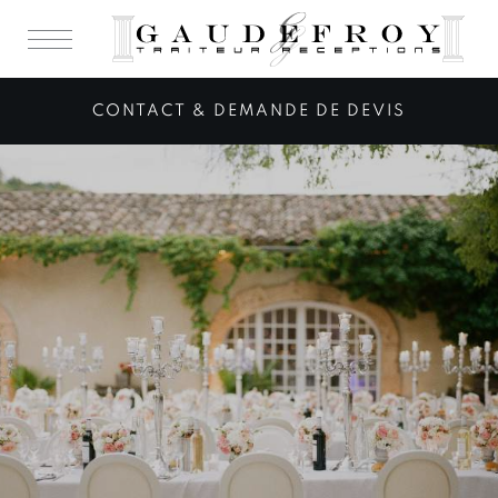
CONTACT & DEMANDE DE DEVIS
Congrès & Séminaire
Réception d'entreprise
Plateau repas
Evènementiel
Apéritifs & Cocktails